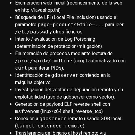
Enumeración web inicial (reconocimiento de la web
en http://lavashop.thl).
Búsqueda de LFI (Local File Inclusion) usando el
Valoración
parámetro
page=products&file=...
para leer
/etc/passwd
y otros ficheros.
Flag de Usuario
184
Intento / evaluación de Log Poisoning
(determinación de protección/mitigación).
Enumeración de procesos mediante lectura de
Flag de Root
170
/proc/<pid>/cmdline
(script automatizado con
curl
para iterar PIDs).
User Blood
-
Identificación de
gdbserver
corriendo en la
máquina objetivo.
Investigación del vector de depuración remoto y su
System Blood
explotabilidad (uso de gdbserver como vector).
Generación de payload ELF reverse shell con
msfvenom
(linux/x64 shell_reverse_tcp).
Conexión a
gdbserver
remoto usando GDB local
(
target extended-remote
).
Transferencia del binario al host remoto vía