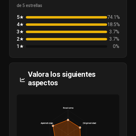
de 5 estrellas
5★
74.1%
4★
18.5%
3★
3.7%
2★
3.7%
1★
0%
Valora los siguientes
aspectos
Realismo
Aprendizaje
Originalidad