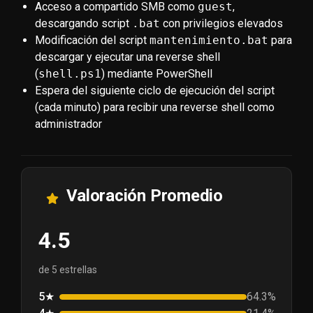
Acceso a compartido SMB como
guest
,
descargando script
.bat
con privilegios elevados
Modificación del script
mantenimiento.bat
para
Valoración
descargar y ejecutar una reverse shell
(
shell.ps1
) mediante PowerShell
Flag de Usuario
186
Espera del siguiente ciclo de ejecución del script
(cada minuto) para recibir una reverse shell como
administrador
Flag de Root
189
User Blood
ShadowHound
Valoración Promedio
System Blood
4.5
de 5 estrellas
5★
64.3%