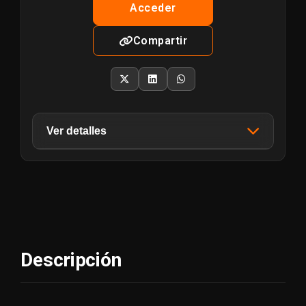
Acceder
Compartir
Ver detalles
Sistema Operativo
Windows
Creador/es
oskitaar & oscaar90
Descripción
Fecha de Lanzamiento
28/10/2024
Puntos
10