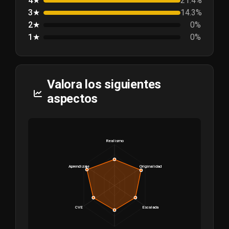
4★
21.4%
3★
14.3%
2★
0%
1★
0%
Valora los siguientes
aspectos
Realismo
Aprendizaje
Originalidad
CVE
Escalada