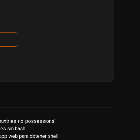
ountries-no-possessions’
les sin hash
a app web para obtener shell