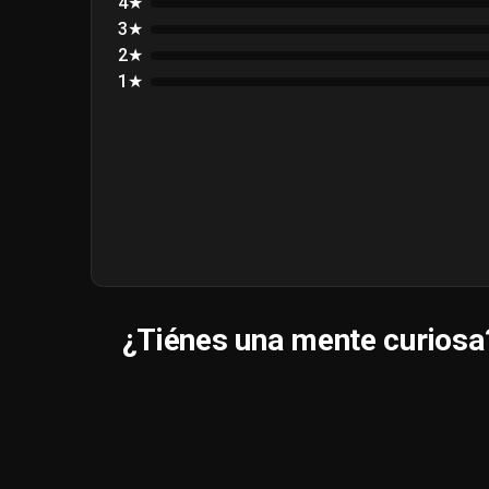
4★
3★
2★
1★
¿Tiénes una mente curiosa