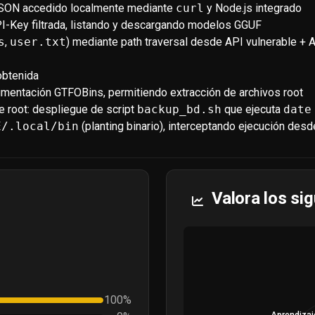
JSON accedido localmente mediante
curl
y Node.js integrado
I-Key filtrada, listando y descargando modelos GGUF
s
,
user.txt
) mediante path traversal desde API vulnerable + 
obtenida
entación GTFOBins, permitiendo extracción de archivos root
e root: despliegue de script
backup_bd.sh
que ejecuta
date
E/.local/bin
(planting binario), interceptando ejecución desd
Valora los si
100%