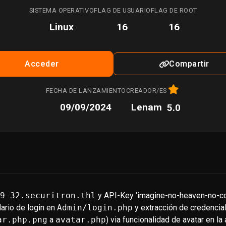
SISTEMA OPERATIVO
FLAG DE USUARIO
FLAG DE ROOT
Linux
16
16
Acceder
Compartir
FECHA DE LANZAMIENTO
CREADOR/ES
09/09/2024
Lenam
5.0
19-32.securitron.thl
y API-Key ‘imagine-no-heaven-no-c
ario de login en
Admin/login.php
y extracción de credencia
ar.php.png
a
avatar.php
) via funcionalidad de avatar en l